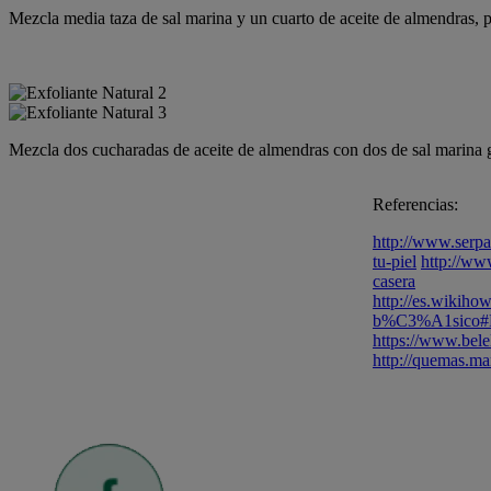
Mezcla media taza de sal marina y un cuarto de aceite de almendras, p
Mezcla dos cucharadas de aceite de almendras con dos de sal marina g
Referencias:
http://www.serpa
tu-piel
http://ww
casera
http://es.wikihow
b%C3%A1sico#Exf
https://www.bele
http://quemas.ma