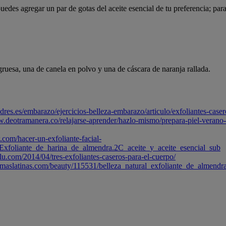
uedes agregar un par de gotas del aceite esencial de tu preferencia; par
ruesa, una de canela en polvo y una de cáscara de naranja rallada.
dres.es/embarazo/ejercicios-belleza-embarazo/articulo/exfoliantes-caser
w.deotramanera.co/relajarse-aprender/hazlo-mismo/prepara-piel-verano-
.com/hacer-un-exfoliante-facial-
oliante_de_harina_de_almendra.2C_aceite_y_aceite_esencial_sub
lu.com/2014/04/tres-exfoliantes-caseros-para-el-cuerpo/
maslatinas.com/beauty/115531/belleza_natural_exfoliante_de_almendr