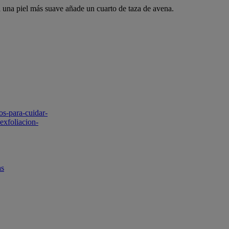
a una piel más suave añade un cuarto de taza de avena.
os-para-cuidar-
exfoliacion-
as