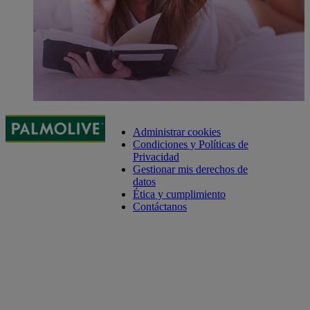
Administrar cookies
Condiciones y Políticas de
Privacidad
Gestionar mis derechos de
datos
Ética y cumplimiento
Contáctanos